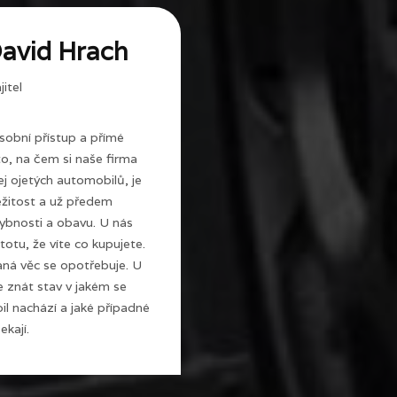
avid Hrach
itel
sobní přístup a přímé
 to, na čem si naše firma
j ojetých automobilů, je
ežitost a už předem
ybnosti a obavu. U nás
totu, že víte co kupujete.
ná věc se opotřebuje. U
e znát stav v jakém se
l nachází a jaké případné
ekají.