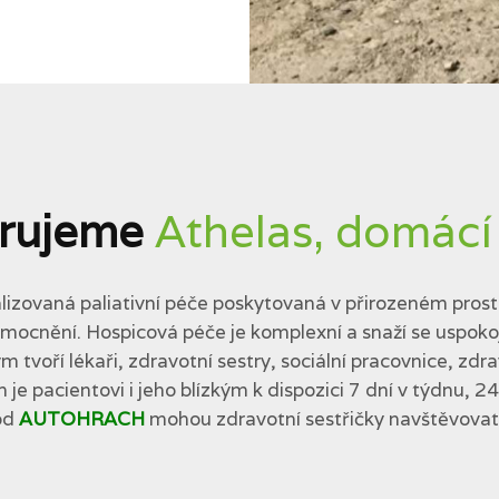
rujeme
Athelas, domácí
lizovaná paliativní péče poskytovaná v přirozeném prostř
cnění. Hospicová péče je komplexní a snaží se uspokojit 
tvoří lékaři, zdravotní sestry, sociální pracovnice, zdra
 je pacientovi i jeho blízkým k dispozici 7 dní v týdnu, 2
od
AUTOHRACH
mohou zdravotní sestřičky navštěvovat p