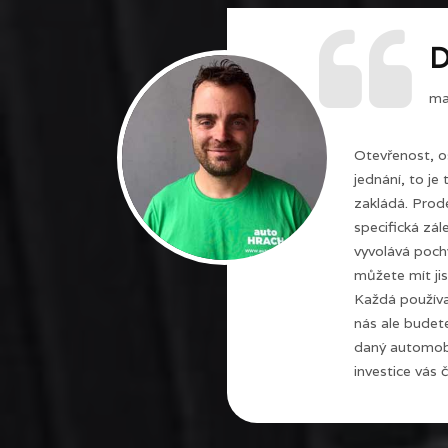
D
maj
Otevřenost, o
jednání, to je
zakládá. Prode
specifická zál
vyvolává poch
můžete mít jis
Každá používa
nás ale budet
daný automobi
investice vás č