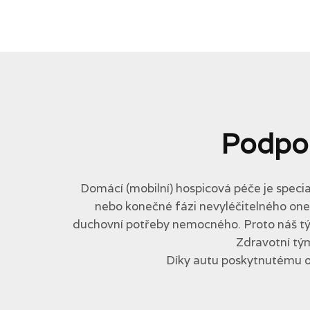
Podpo
Domácí (mobilní) hospicová péče je specia
nebo konečné fázi nevyléčitelného onemo
duchovní potřeby nemocného. Proto náš tým 
Zdravotní tým
Díky autu poskytnutému 