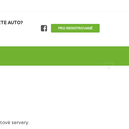
TE AUTO?
PRO REGISTROVANÉ
tové servery.