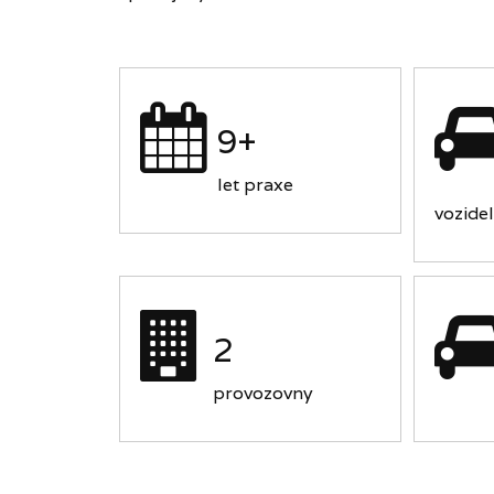
9+
let praxe
vozidel
2
provozovny