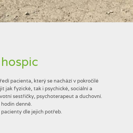
 hospic
edí pacienta, který se nachází v pokročilé
jak fyzické, tak i psychické, sociální a
votní sestřičky, psychoterapeut a duchovní.
4 hodin denně.
acienty dle jejich potřeb.