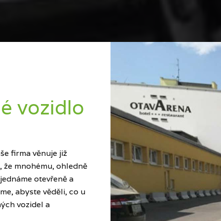
é vozidlo
e firma věnuje již
ci, že mnohému, ohledně
 jednáme otevřeně a
me, abyste věděli, co u
ých vozidel a