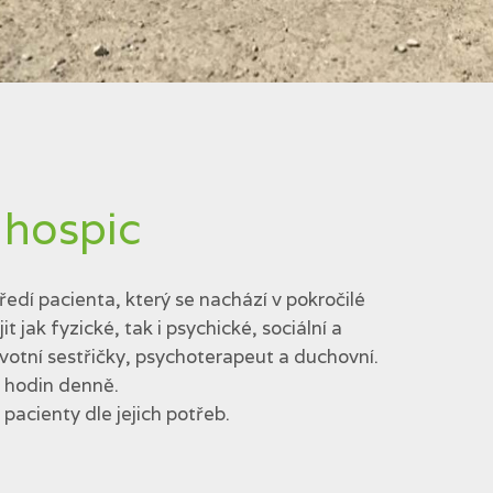
 hospic
edí pacienta, který se nachází v pokročilé
jak fyzické, tak i psychické, sociální a
votní sestřičky, psychoterapeut a duchovní.
4 hodin denně.
acienty dle jejich potřeb.