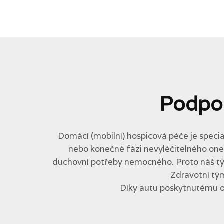
Podpo
Domácí (mobilní) hospicová péče je specia
nebo konečné fázi nevyléčitelného onemo
duchovní potřeby nemocného. Proto náš tým 
Zdravotní tým
Díky autu poskytnutému 