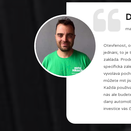
D
maj
Otevřenost, o
jednání, to je
zakládá. Prode
specifická zál
vyvolává poch
můžete mít jis
Každá používa
nás ale budet
daný automobi
investice vás č