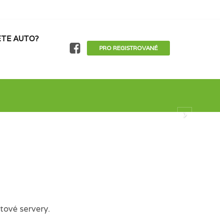
TE AUTO?
PRO REGISTROVANÉ
tové servery.