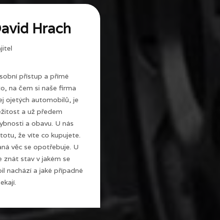
avid Hrach
itel
sobní přístup a přímé
 to, na čem si naše firma
j ojetých automobilů, je
ežitost a už předem
ybnosti a obavu. U nás
totu, že víte co kupujete.
ná věc se opotřebuje. U
e znát stav v jakém se
l nachází a jaké případné
ekají.