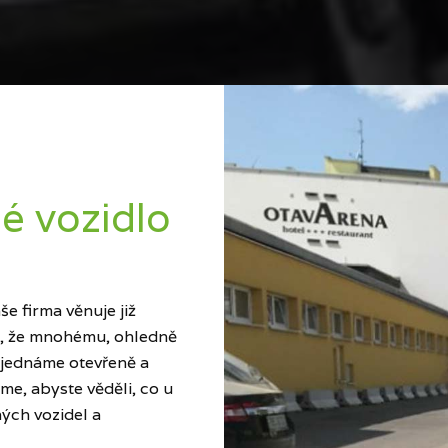
é vozidlo
e firma věnuje již
ci, že mnohému, ohledně
 jednáme otevřeně a
me, abyste věděli, co u
ých vozidel a