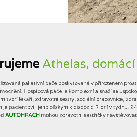
rujeme
Athelas, domácí
lizovaná paliativní péče poskytovaná v přirozeném prostř
cnění. Hospicová péče je komplexní a snaží se uspokojit 
tvoří lékaři, zdravotní sestry, sociální pracovnice, zdra
 je pacientovi i jeho blízkým k dispozici 7 dní v týdnu, 2
od
AUTOHRACH
mohou zdravotní sestřičky navštěvovat p