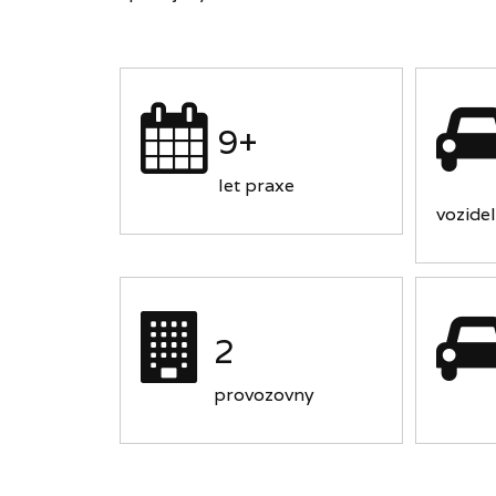
9+
let praxe
vozidel
2
provozovny