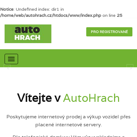
Notice
: Undefined index: dir1 in
/home/web/autohrach.cz/htdocs/www/index.php
on line
25
PRO REGISTROVANÉ
Mobilní
navigace
Vítejte v
AutoHrach
Poskytujeme internetový prodej a výkup vozidel přes
placené internetové servery.