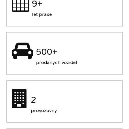
9+
let praxe
500+
prodaných vozidel
2
provozovny