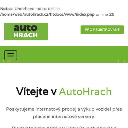
Notice
: Undefined index: dir1 in
/home/web/autohrach.cz/htdocs/www/index.php
on line
25
PRO REGISTROVANÉ
Mobilní
navigace
Vítejte v
AutoHrach
Poskytujeme internetový prodej a výkup vozidel přes
placené internetové servery.