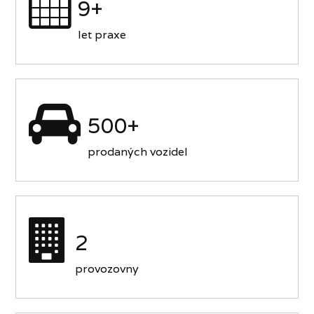
9+
let praxe
500+
prodaných vozidel
2
provozovny