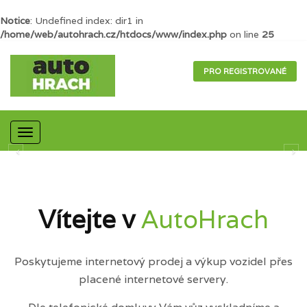
Notice
: Undefined index: dir1 in
/home/web/autohrach.cz/htdocs/www/index.php
on line
25
PRO REGISTROVANÉ
Mobilní
navigace
Vítejte v
AutoHrach
Poskytujeme internetový prodej a výkup vozidel přes
placené internetové servery.