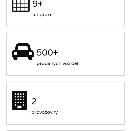
9+
let praxe
500+
prodaných vozidel
2
provozovny