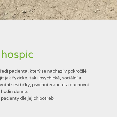
 hospic
edí pacienta, který se nachází v pokročilé
jak fyzické, tak i psychické, sociální a
votní sestřičky, psychoterapeut a duchovní.
4 hodin denně.
acienty dle jejich potřeb.