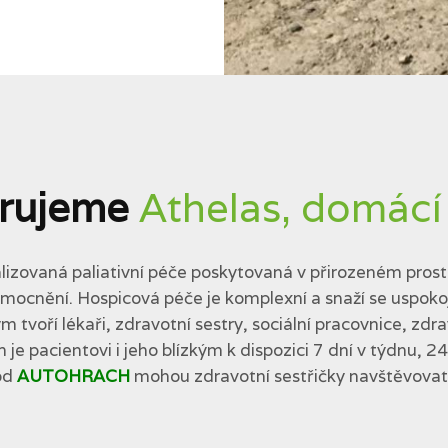
rujeme
Athelas, domácí
lizovaná paliativní péče poskytovaná v přirozeném prostř
cnění. Hospicová péče je komplexní a snaží se uspokojit 
tvoří lékaři, zdravotní sestry, sociální pracovnice, zdra
 je pacientovi i jeho blízkým k dispozici 7 dní v týdnu, 2
od
AUTOHRACH
mohou zdravotní sestřičky navštěvovat p