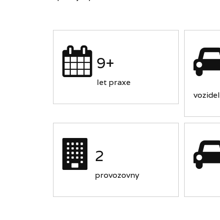
9+
let praxe
vozidel
2
provozovny