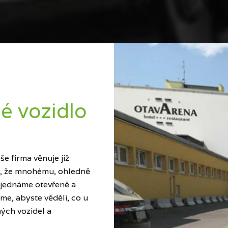
é vozidlo
e firma věnuje již
ci, že mnohému, ohledně
 jednáme otevřeně a
me, abyste věděli, co u
ých vozidel a