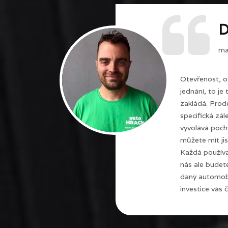
D
maj
Otevřenost, o
jednání, to je
zakládá. Prode
specifická zál
vyvolává poch
můžete mít jis
Každá používa
nás ale budet
daný automobi
investice vás č