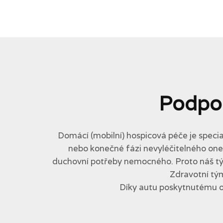
Podpo
Domácí (mobilní) hospicová péče je specia
nebo konečné fázi nevyléčitelného onemo
duchovní potřeby nemocného. Proto náš tým 
Zdravotní tým
Díky autu poskytnutému 