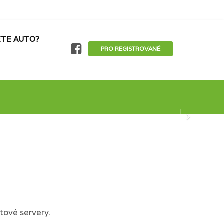
TE AUTO?
PRO REGISTROVANÉ
tové servery.