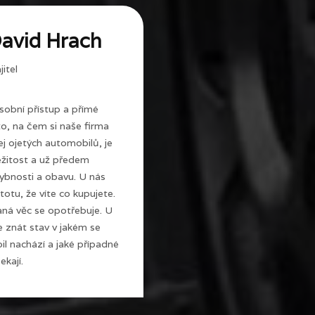
avid Hrach
itel
sobní přístup a přímé
 to, na čem si naše firma
j ojetých automobilů, je
ežitost a už předem
ybnosti a obavu. U nás
totu, že víte co kupujete.
ná věc se opotřebuje. U
e znát stav v jakém se
l nachází a jaké případné
ekají.