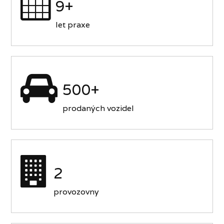
9+
let praxe
500+
prodaných vozidel
2
provozovny