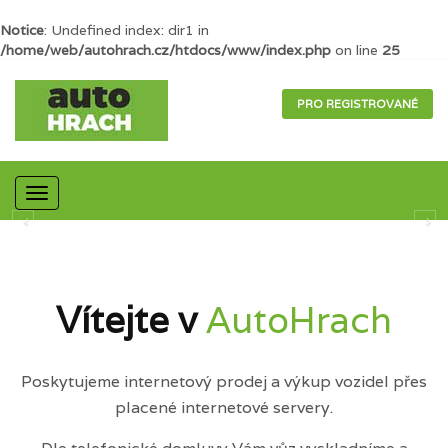
Notice
: Undefined index: dir1 in
/home/web/autohrach.cz/htdocs/www/index.php
on line
25
PRO REGISTROVANÉ
Mobilní
navigace
Vítejte v
AutoHrach
Poskytujeme internetový prodej a výkup vozidel přes
placené internetové servery.