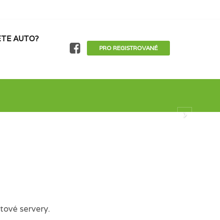
TE AUTO?
PRO REGISTROVANÉ
tové servery.