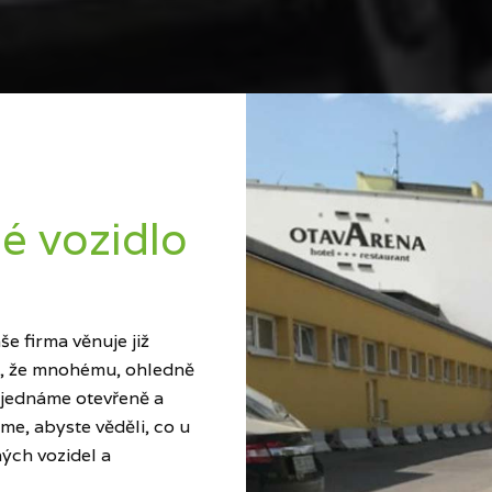
é vozidlo
e firma věnuje již
ci, že mnohému, ohledně
 jednáme otevřeně a
me, abyste věděli, co u
ých vozidel a