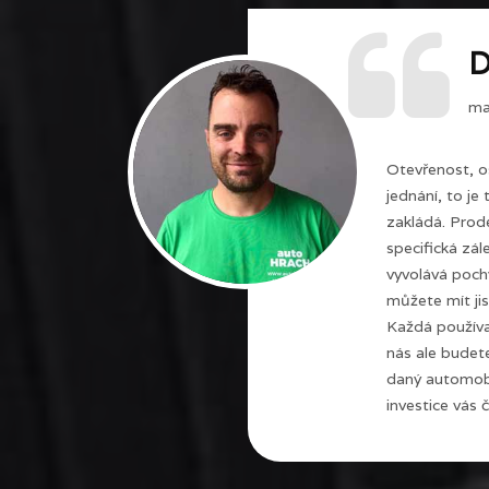
D
maj
Otevřenost, o
jednání, to je
zakládá. Prode
specifická zál
vyvolává poch
můžete mít jis
Každá používa
nás ale budet
daný automobi
investice vás č