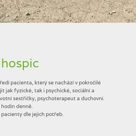
 hospic
edí pacienta, který se nachází v pokročilé
jak fyzické, tak i psychické, sociální a
votní sestřičky, psychoterapeut a duchovní.
4 hodin denně.
acienty dle jejich potřeb.