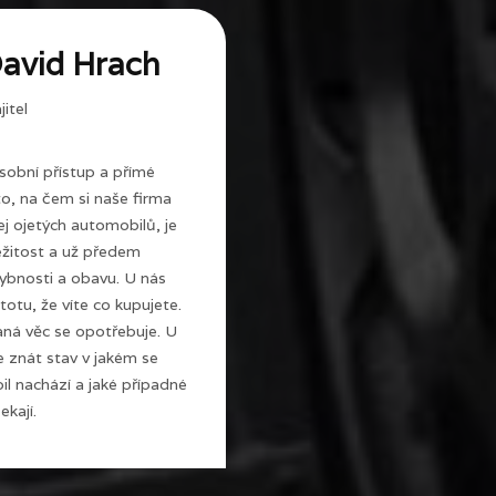
avid Hrach
itel
sobní přístup a přímé
 to, na čem si naše firma
j ojetých automobilů, je
ežitost a už předem
ybnosti a obavu. U nás
totu, že víte co kupujete.
ná věc se opotřebuje. U
e znát stav v jakém se
l nachází a jaké případné
ekají.