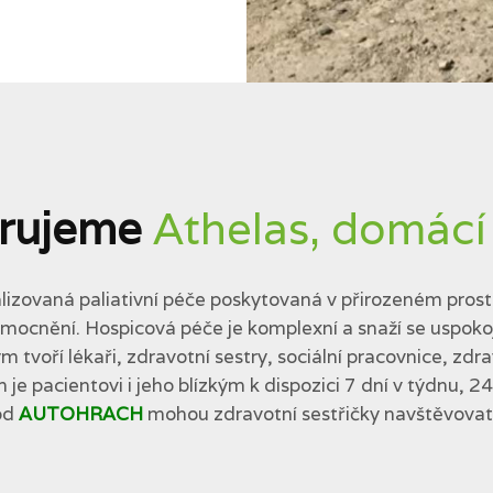
rujeme
Athelas, domácí
lizovaná paliativní péče poskytovaná v přirozeném prostř
cnění. Hospicová péče je komplexní a snaží se uspokojit 
tvoří lékaři, zdravotní sestry, sociální pracovnice, zdra
 je pacientovi i jeho blízkým k dispozici 7 dní v týdnu, 2
od
AUTOHRACH
mohou zdravotní sestřičky navštěvovat p