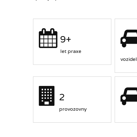
9+
let praxe
vozidel
2
provozovny