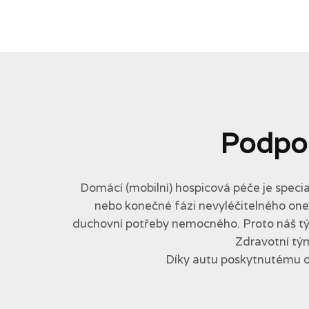
Podpo
Domácí (mobilní) hospicová péče je specia
nebo konečné fázi nevyléčitelného onemo
duchovní potřeby nemocného. Proto náš tým 
Zdravotní tým
Díky autu poskytnutému 