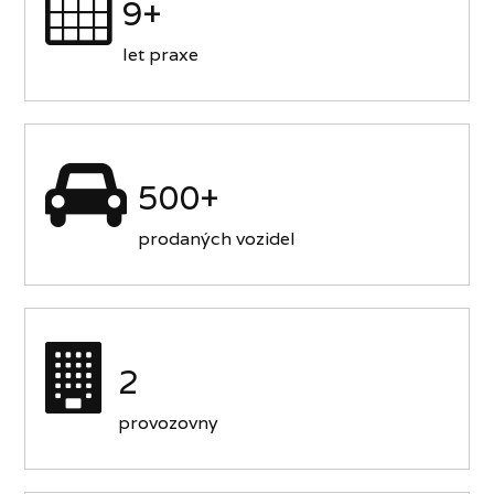
9+
let praxe
500+
prodaných vozidel
2
provozovny