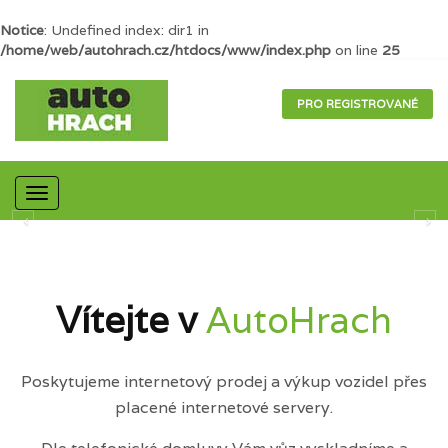
Notice
: Undefined index: dir1 in
/home/web/autohrach.cz/htdocs/www/index.php
on line
25
PRO REGISTROVANÉ
Mobilní
navigace
Vítejte v
AutoHrach
Poskytujeme internetový prodej a výkup vozidel přes
placené internetové servery.