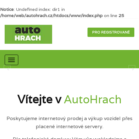
Notice
: Undefined index: dir1 in
/home/web/autohrach.cz/htdocs/www/index.php
on line
25
PRO REGISTROVANÉ
Mobilní
navigace
Vítejte v
AutoHrach
Poskytujeme internetový prodej a výkup vozidel přes
placené internetové servery.