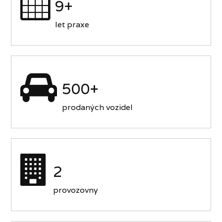
9+
let praxe
500+
prodaných vozidel
2
provozovny