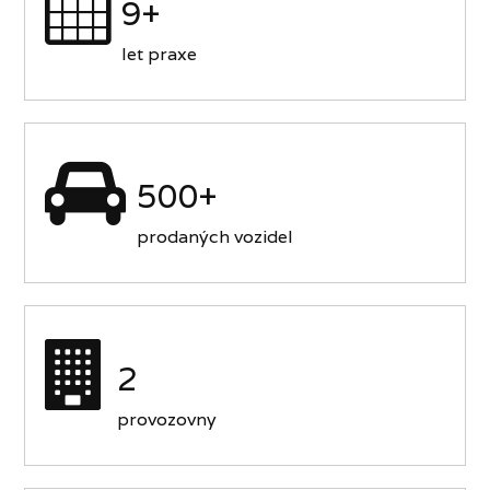
9+
let praxe
500+
prodaných vozidel
2
provozovny