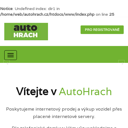
Notice
: Undefined index: dir1 in
/home/web/autohrach.cz/htdocs/www/index.php
on line
25
PRO REGISTROVANÉ
Mobilní
navigace
Vítejte v
AutoHrach
Poskytujeme internetový prodej a výkup vozidel přes
placené internetové servery.