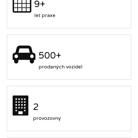
9+
let praxe
500+
prodaných vozidel
2
provozovny