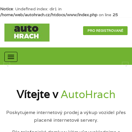
Notice
: Undefined index: dir1 in
/home/web/autohrach.cz/htdocs/www/index.php
on line
25
PRO REGISTROVANÉ
Mobilní
navigace
Vítejte v
AutoHrach
Poskytujeme internetový prodej a výkup vozidel přes
placené internetové servery.