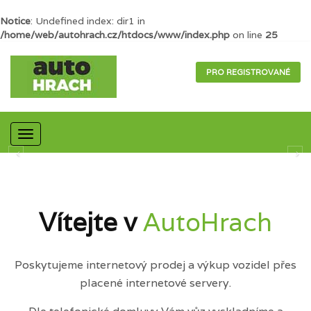
Notice
: Undefined index: dir1 in
/home/web/autohrach.cz/htdocs/www/index.php
on line
25
PRO REGISTROVANÉ
Mobilní
navigace
Vítejte v
AutoHrach
Poskytujeme internetový prodej a výkup vozidel přes
placené internetové servery.