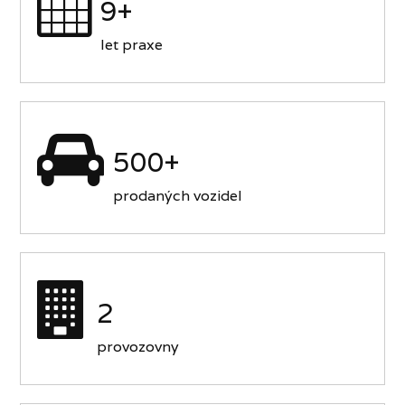
9+
let praxe
500+
prodaných vozidel
2
provozovny