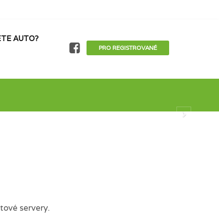
TE AUTO?
PRO REGISTROVANÉ
tové servery.