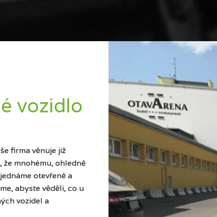
é vozidlo
e firma věnuje již
ci, že mnohému, ohledně
 jednáme otevřeně a
me, abyste věděli, co u
ých vozidel a