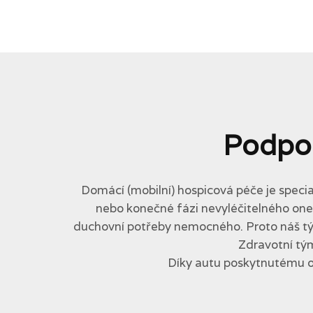
Podpo
Domácí (mobilní) hospicová péče je specia
nebo konečné fázi nevyléčitelného onemo
duchovní potřeby nemocného. Proto náš tým 
Zdravotní tým
Díky autu poskytnutému 