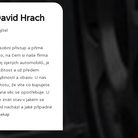
avid Hrach
itel
sobní přístup a přímé
 to, na čem si naše firma
j ojetých automobilů, je
ežitost a už předem
ybnosti a obavu. U nás
totu, že víte co kupujete.
ná věc se opotřebuje. U
e znát stav v jakém se
l nachází a jaké případné
ekají.