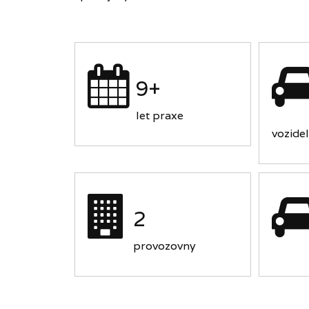
9+
let praxe
vozidel
2
provozovny