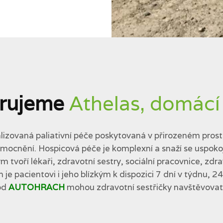
rujeme
Athelas, domácí
lizovaná paliativní péče poskytovaná v přirozeném prostř
cnění. Hospicová péče je komplexní a snaží se uspokojit 
tvoří lékaři, zdravotní sestry, sociální pracovnice, zdra
 je pacientovi i jeho blízkým k dispozici 7 dní v týdnu, 2
od
AUTOHRACH
mohou zdravotní sestřičky navštěvovat p