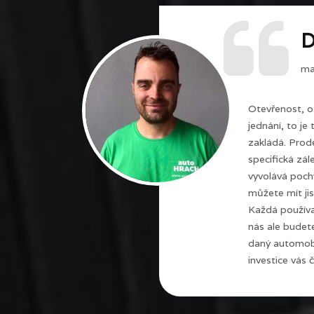
D
maj
Otevřenost, o
jednání, to je
zakládá. Prode
specifická zál
vyvolává poch
můžete mít jis
Každá používa
nás ale budet
daný automobi
investice vás č