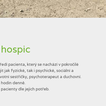
 hospic
edí pacienta, který se nachází v pokročilé
jak fyzické, tak i psychické, sociální a
votní sestřičky, psychoterapeut a duchovní.
4 hodin denně.
acienty dle jejich potřeb.