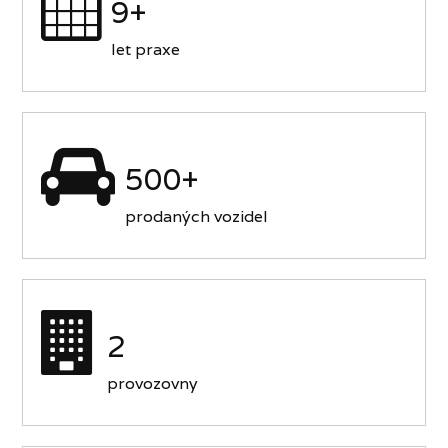
9+
let praxe
500+
prodaných vozidel
2
provozovny