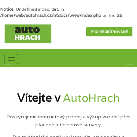
Notice
: Undefined index: dir1 in
/home/web/autohrach.cz/htdocs/www/index.php
on line
25
PRO REGISTROVANÉ
Mobilní
navigace
Vítejte v
AutoHrach
Poskytujeme internetový prodej a výkup vozidel přes
placené internetové servery.