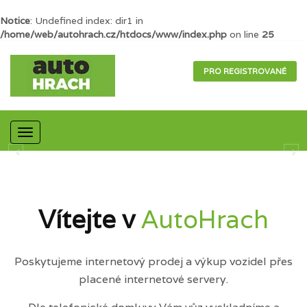
Notice
: Undefined index: dir1 in
/home/web/autohrach.cz/htdocs/www/index.php
on line
25
PRO REGISTROVANÉ
Mobilní
navigace
Vítejte v
AutoHrach
Poskytujeme internetový prodej a výkup vozidel přes
placené internetové servery.