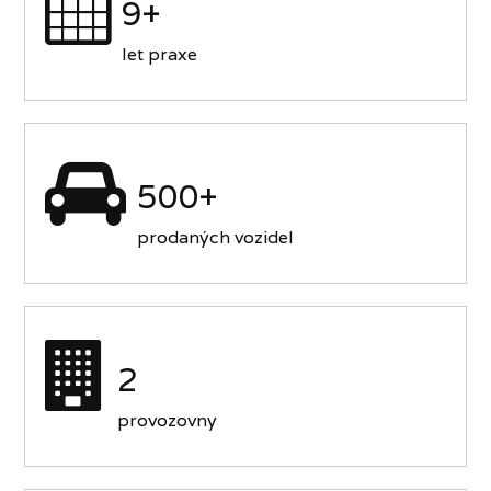
9+
let praxe
500+
prodaných vozidel
2
provozovny