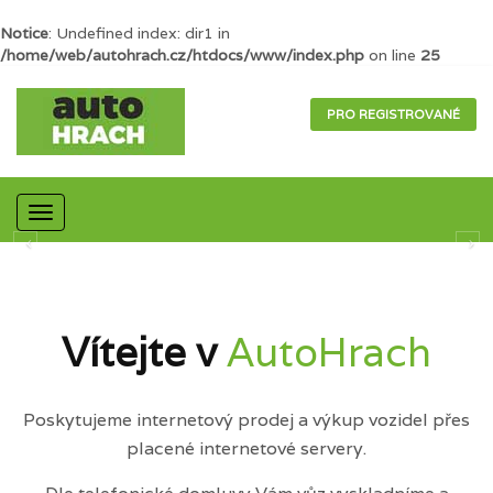
Notice
: Undefined index: dir1 in
/home/web/autohrach.cz/htdocs/www/index.php
on line
25
PRO REGISTROVANÉ
Mobilní
navigace
Vítejte v
AutoHrach
Poskytujeme internetový prodej a výkup vozidel přes
placené internetové servery.