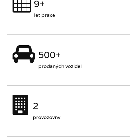
9+
let praxe
500+
prodaných vozidel
2
provozovny