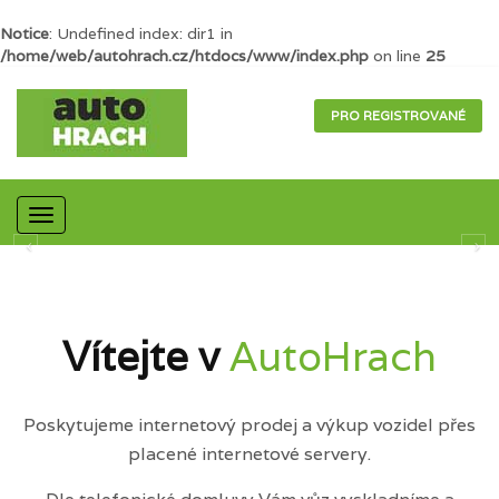
Notice
: Undefined index: dir1 in
/home/web/autohrach.cz/htdocs/www/index.php
on line
25
PRO REGISTROVANÉ
Mobilní
navigace
Vítejte v
AutoHrach
Poskytujeme internetový prodej a výkup vozidel přes
placené internetové servery.