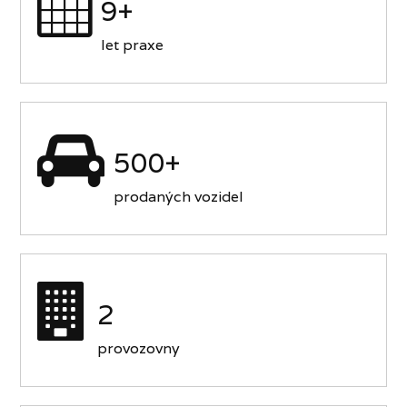
9+
let praxe
500+
prodaných vozidel
2
provozovny