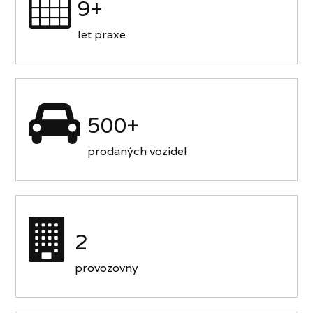
9+
let praxe
500+
prodaných vozidel
2
provozovny