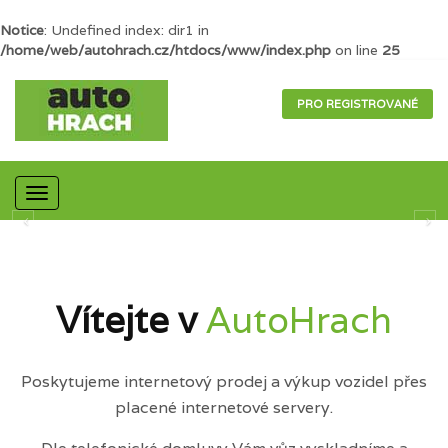
Notice
: Undefined index: dir1 in
/home/web/autohrach.cz/htdocs/www/index.php
on line
25
PRO REGISTROVANÉ
Mobilní
navigace
Vítejte v
AutoHrach
Poskytujeme internetový prodej a výkup vozidel přes
placené internetové servery.