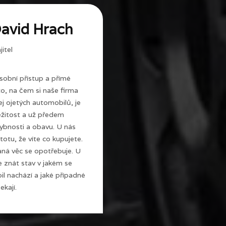
avid Hrach
itel
sobní přístup a přímé
 to, na čem si naše firma
j ojetých automobilů, je
ežitost a už předem
ybnosti a obavu. U nás
totu, že víte co kupujete.
ná věc se opotřebuje. U
e znát stav v jakém se
l nachází a jaké případné
ekají.