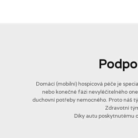
Podpo
Domácí (mobilní) hospicová péče je specia
nebo konečné fázi nevyléčitelného onemo
duchovní potřeby nemocného. Proto náš tým 
Zdravotní tým
Díky autu poskytnutému 