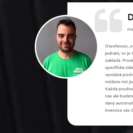
D
maj
Otevřenost, o
jednání, to je
zakládá. Prode
specifická zál
vyvolává poch
můžete mít jis
Každá používa
nás ale budet
daný automobi
investice vás č