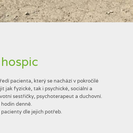
 hospic
edí pacienta, který se nachází v pokročilé
jak fyzické, tak i psychické, sociální a
votní sestřičky, psychoterapeut a duchovní.
4 hodin denně.
acienty dle jejich potřeb.