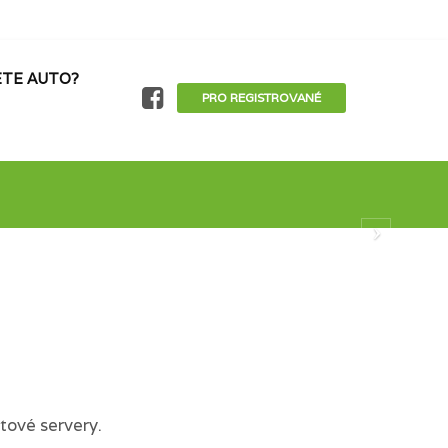
TE AUTO?
PRO REGISTROVANÉ
tové servery.