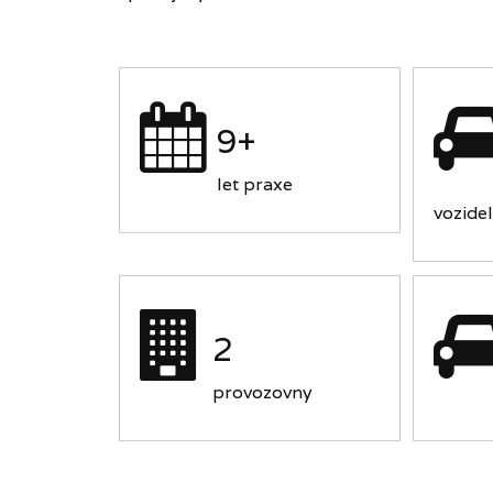
9+
let praxe
vozidel
2
provozovny