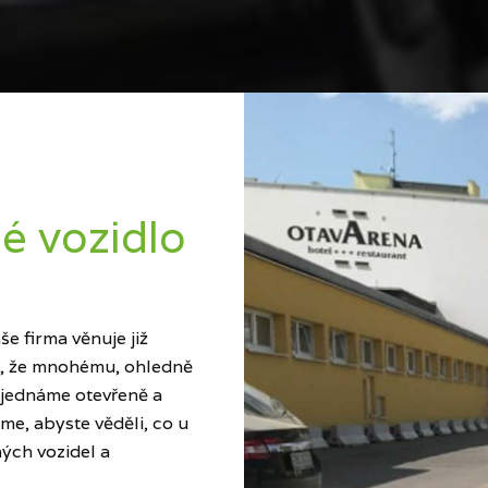
é vozidlo
e firma věnuje již
ci, že mnohému, ohledně
 jednáme otevřeně a
me, abyste věděli, co u
ých vozidel a