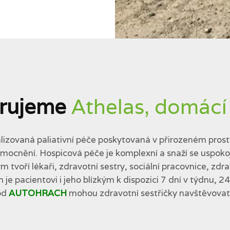
rujeme
Athelas, domácí
lizovaná paliativní péče poskytovaná v přirozeném prostř
cnění. Hospicová péče je komplexní a snaží se uspokojit 
tvoří lékaři, zdravotní sestry, sociální pracovnice, zdra
 je pacientovi i jeho blízkým k dispozici 7 dní v týdnu, 2
od
AUTOHRACH
mohou zdravotní sestřičky navštěvovat p