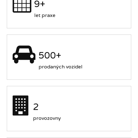
9+
let praxe
500+
prodaných vozidel
2
provozovny