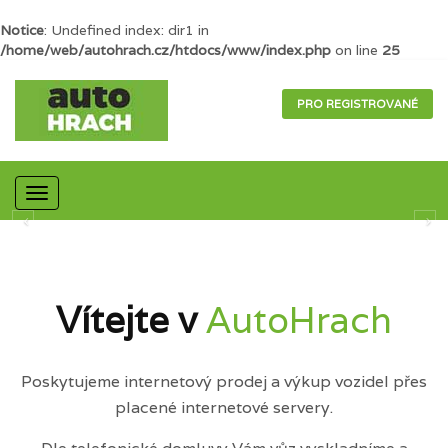
Notice
: Undefined index: dir1 in
/home/web/autohrach.cz/htdocs/www/index.php
on line
25
PRO REGISTROVANÉ
Mobilní
navigace
Vítejte v
AutoHrach
Poskytujeme internetový prodej a výkup vozidel přes
placené internetové servery.