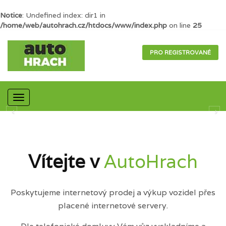
Notice
: Undefined index: dir1 in
/home/web/autohrach.cz/htdocs/www/index.php
on line
25
PRO REGISTROVANÉ
Mobilní
navigace
Vítejte v
AutoHrach
Poskytujeme internetový prodej a výkup vozidel přes
placené internetové servery.