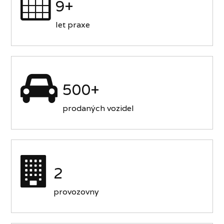
9+
let praxe
500+
prodaných vozidel
2
provozovny