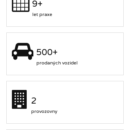
9+
let praxe
500+
prodaných vozidel
2
provozovny