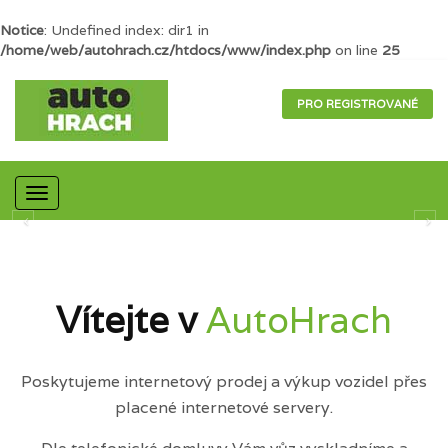
Notice
: Undefined index: dir1 in
/home/web/autohrach.cz/htdocs/www/index.php
on line
25
PRO REGISTROVANÉ
Mobilní
navigace
Vítejte v
AutoHrach
Poskytujeme internetový prodej a výkup vozidel přes
placené internetové servery.