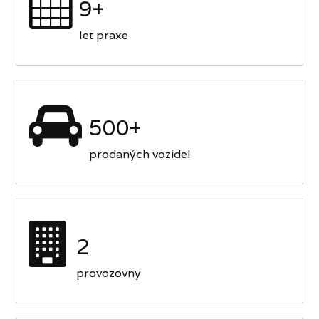
9+
let praxe
500+
prodaných vozidel
2
provozovny