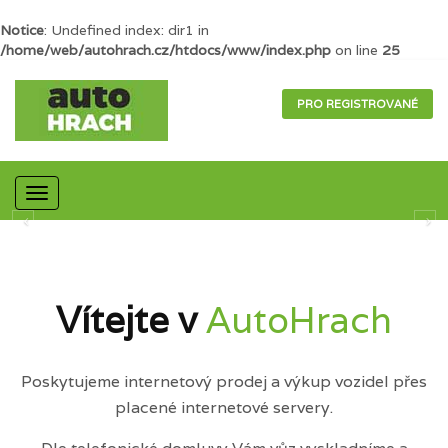
Notice
: Undefined index: dir1 in
/home/web/autohrach.cz/htdocs/www/index.php
on line
25
PRO REGISTROVANÉ
Mobilní
navigace
Vítejte v
AutoHrach
Poskytujeme internetový prodej a výkup vozidel přes
placené internetové servery.