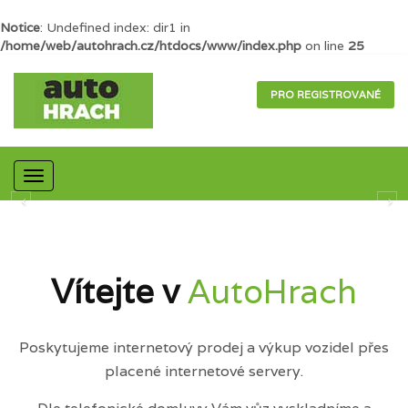
Notice
: Undefined index: dir1 in
/home/web/autohrach.cz/htdocs/www/index.php
on line
25
PRO REGISTROVANÉ
Mobilní
navigace
Vítejte v
AutoHrach
Poskytujeme internetový prodej a výkup vozidel přes
placené internetové servery.