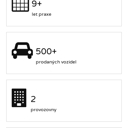
9+
let praxe
500+
prodaných vozidel
2
provozovny