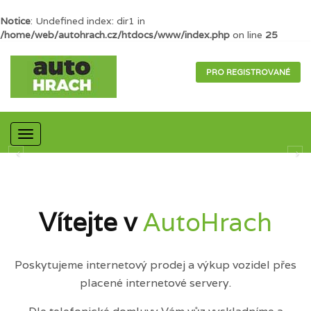
Notice
: Undefined index: dir1 in
/home/web/autohrach.cz/htdocs/www/index.php
on line
25
PRO REGISTROVANÉ
Mobilní
navigace
Vítejte v
AutoHrach
Poskytujeme internetový prodej a výkup vozidel přes
placené internetové servery.