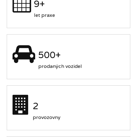
9+
let praxe
500+
prodaných vozidel
2
provozovny