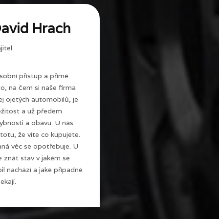
avid Hrach
itel
sobní přístup a přímé
 to, na čem si naše firma
j ojetých automobilů, je
ežitost a už předem
ybnosti a obavu. U nás
totu, že víte co kupujete.
ná věc se opotřebuje. U
e znát stav v jakém se
l nachází a jaké případné
ekají.