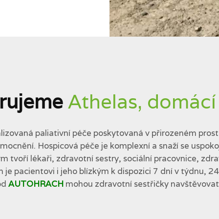
rujeme
Athelas, domácí
lizovaná paliativní péče poskytovaná v přirozeném prostř
cnění. Hospicová péče je komplexní a snaží se uspokojit 
tvoří lékaři, zdravotní sestry, sociální pracovnice, zdra
 je pacientovi i jeho blízkým k dispozici 7 dní v týdnu, 2
od
AUTOHRACH
mohou zdravotní sestřičky navštěvovat p