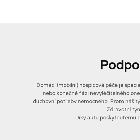
Podpo
Domácí (mobilní) hospicová péče je specia
nebo konečné fázi nevyléčitelného onemo
duchovní potřeby nemocného. Proto náš tým 
Zdravotní tým
Díky autu poskytnutému 