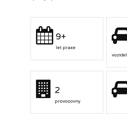
9+
let praxe
vozidel
2
provozovny