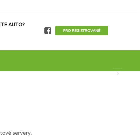
TE AUTO?
PRO REGISTROVANÉ
tové servery.