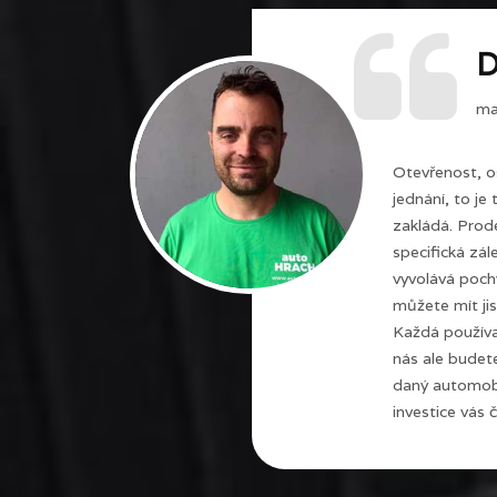
D
maj
Otevřenost, o
jednání, to je
zakládá. Prode
specifická zál
vyvolává poch
můžete mít jis
Každá používa
nás ale budet
daný automobi
investice vás č