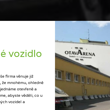
é vozidlo
e firma věnuje již
ci, že mnohému, ohledně
 jednáme otevřeně a
me, abyste věděli, co u
ých vozidel a