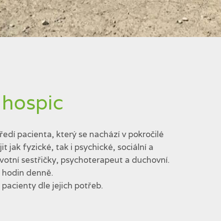
 hospic
edí pacienta, který se nachází v pokročilé
jak fyzické, tak i psychické, sociální a
votní sestřičky, psychoterapeut a duchovní.
4 hodin denně.
acienty dle jejich potřeb.