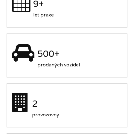
9+
let praxe
500+
prodaných vozidel
2
provozovny