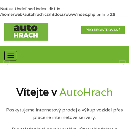
Notice
: Undefined index: dir1 in
/home/web/autohrach.cz/htdocs/www/index.php
on line
25
PRO REGISTROVANÉ
Mobilní
navigace
Vítejte v
AutoHrach
Poskytujeme internetový prodej a výkup vozidel přes
placené internetové servery.