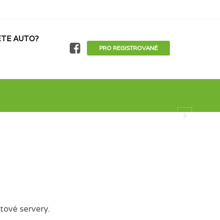
TE AUTO?
PRO REGISTROVANÉ
tové servery.