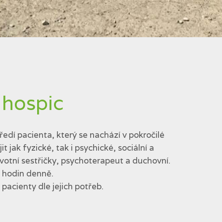
 hospic
edí pacienta, který se nachází v pokročilé
jak fyzické, tak i psychické, sociální a
votní sestřičky, psychoterapeut a duchovní.
4 hodin denně.
acienty dle jejich potřeb.