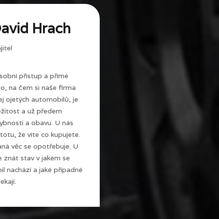
avid Hrach
itel
sobní přístup a přímé
 to, na čem si naše firma
j ojetých automobilů, je
ežitost a už předem
ybnosti a obavu. U nás
totu, že víte co kupujete.
ná věc se opotřebuje. U
e znát stav v jakém se
l nachází a jaké případné
ekají.