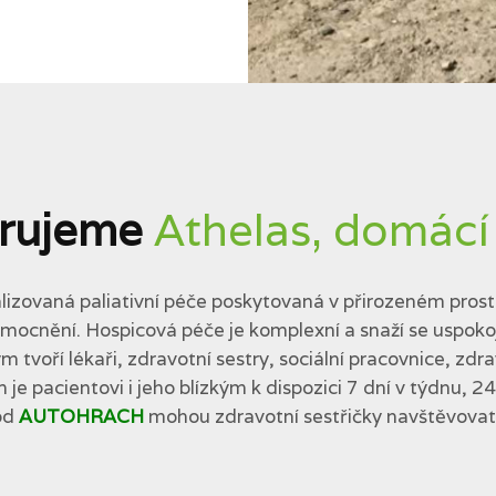
rujeme
Athelas, domácí
lizovaná paliativní péče poskytovaná v přirozeném prostř
cnění. Hospicová péče je komplexní a snaží se uspokojit 
tvoří lékaři, zdravotní sestry, sociální pracovnice, zdra
 je pacientovi i jeho blízkým k dispozici 7 dní v týdnu, 2
od
AUTOHRACH
mohou zdravotní sestřičky navštěvovat p