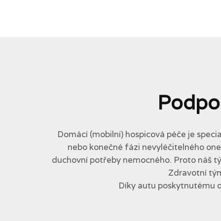
Podpo
Domácí (mobilní) hospicová péče je specia
nebo konečné fázi nevyléčitelného onemo
duchovní potřeby nemocného. Proto náš tým 
Zdravotní tým
Díky autu poskytnutému 