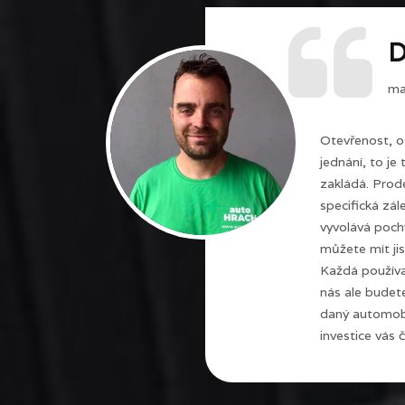
D
maj
Otevřenost, o
jednání, to je
zakládá. Prode
specifická zál
vyvolává poch
můžete mít jis
Každá používa
nás ale budet
daný automobi
investice vás č