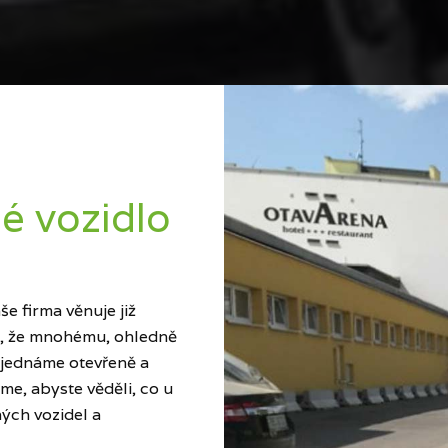
é vozidlo
e firma věnuje již
ci, že mnohému, ohledně
 jednáme otevřeně a
me, abyste věděli, co u
ých vozidel a