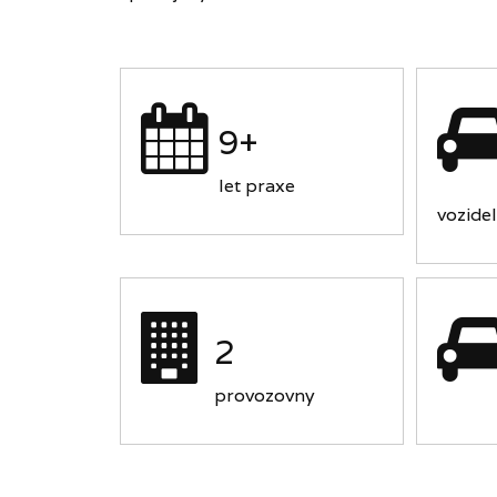
9+
let praxe
vozidel
2
provozovny