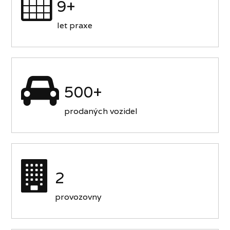
9+
let praxe
500+
prodaných vozidel
2
provozovny