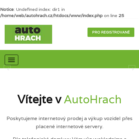
Notice
: Undefined index: dir1 in
/home/web/autohrach.cz/htdocs/www/index.php
on line
25
PRO REGISTROVANÉ
Mobilní
navigace
Vítejte v
AutoHrach
Poskytujeme internetový prodej a výkup vozidel přes
placené internetové servery.