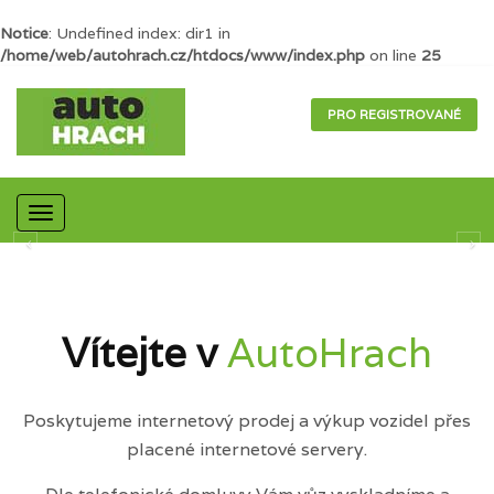
Notice
: Undefined index: dir1 in
/home/web/autohrach.cz/htdocs/www/index.php
on line
25
PRO REGISTROVANÉ
Mobilní
navigace
Vítejte v
AutoHrach
Poskytujeme internetový prodej a výkup vozidel přes
placené internetové servery.