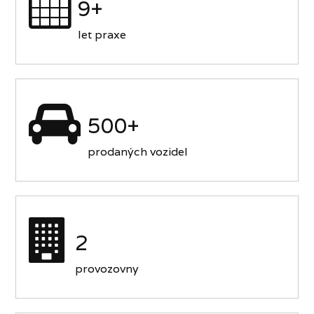
9+
let praxe
500+
prodaných vozidel
2
provozovny