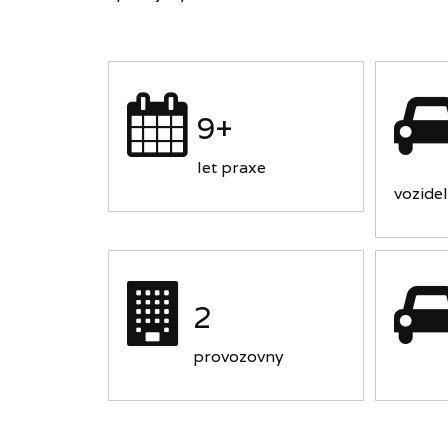
9+
let praxe
vozidel
2
provozovny