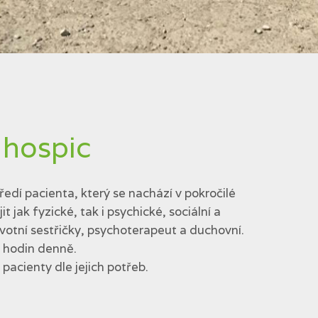
 hospic
edí pacienta, který se nachází v pokročilé
jak fyzické, tak i psychické, sociální a
votní sestřičky, psychoterapeut a duchovní.
4 hodin denně.
acienty dle jejich potřeb.