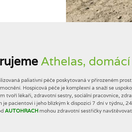
rujeme
Athelas, domácí
lizovaná paliativní péče poskytovaná v přirozeném prostř
cnění. Hospicová péče je komplexní a snaží se uspokojit 
tvoří lékaři, zdravotní sestry, sociální pracovnice, zdra
 je pacientovi i jeho blízkým k dispozici 7 dní v týdnu, 2
od
AUTOHRACH
mohou zdravotní sestřičky navštěvovat p