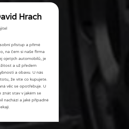
avid Hrach
itel
sobní přístup a přímé
 to, na čem si naše firma
j ojetých automobilů, je
ežitost a už předem
ybnosti a obavu. U nás
totu, že víte co kupujete.
ná věc se opotřebuje. U
e znát stav v jakém se
l nachází a jaké případné
ekají.