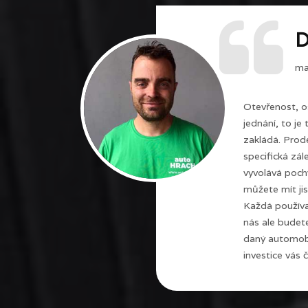
D
maj
Otevřenost, o
jednání, to je
zakládá. Prode
specifická zál
vyvolává poch
můžete mít jis
Každá používa
nás ale budet
daný automobi
investice vás č