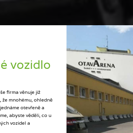
é vozidlo
e firma věnuje již
ci, že mnohému, ohledně
 jednáme otevřeně a
me, abyste věděli, co u
ých vozidel a