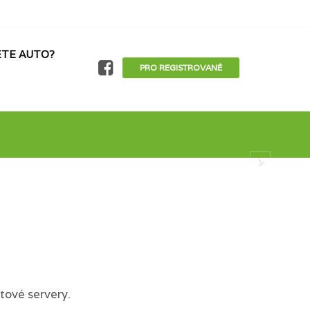
TE AUTO?
PRO REGISTROVANÉ
tové servery.