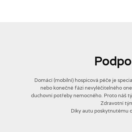
Podpo
Domácí (mobilní) hospicová péče je specia
nebo konečné fázi nevyléčitelného onemo
duchovní potřeby nemocného. Proto náš tým 
Zdravotní tým
Díky autu poskytnutému 