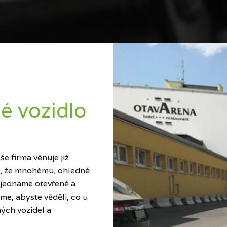
é vozidlo
e firma věnuje již
ci, že mnohému, ohledně
 jednáme otevřeně a
me, abyste věděli, co u
ých vozidel a