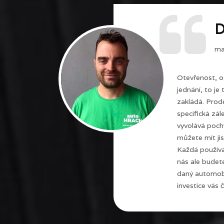
D
maj
Otevřenost, o
jednání, to je
zakládá. Prode
specifická zál
vyvolává poch
můžete mít jis
Každá používa
nás ale budet
daný automobi
investice vás č