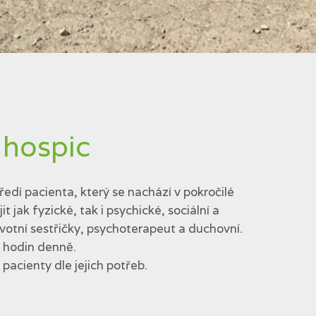
 hospic
edí pacienta, který se nachází v pokročilé
jak fyzické, tak i psychické, sociální a
votní sestřičky, psychoterapeut a duchovní.
4 hodin denně.
acienty dle jejich potřeb.