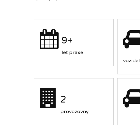
9+
let praxe
vozidel
2
provozovny