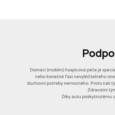
Podpo
Domácí (mobilní) hospicová péče je specia
nebo konečné fázi nevyléčitelného onemo
duchovní potřeby nemocného. Proto náš tým 
Zdravotní tým
Díky autu poskytnutému 