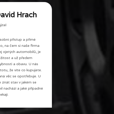
avid Hrach
itel
sobní přístup a přímé
 to, na čem si naše firma
j ojetých automobilů, je
ežitost a už předem
ybnosti a obavu. U nás
totu, že víte co kupujete.
ná věc se opotřebuje. U
e znát stav v jakém se
l nachází a jaké případné
ekají.