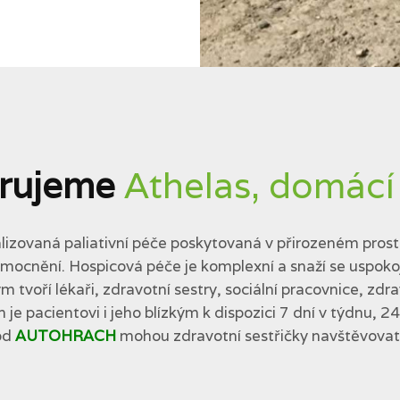
rujeme
Athelas, domácí
lizovaná paliativní péče poskytovaná v přirozeném prostř
cnění. Hospicová péče je komplexní a snaží se uspokojit 
tvoří lékaři, zdravotní sestry, sociální pracovnice, zdra
 je pacientovi i jeho blízkým k dispozici 7 dní v týdnu, 2
od
AUTOHRACH
mohou zdravotní sestřičky navštěvovat p