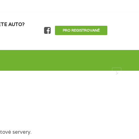
TE AUTO?
PRO REGISTROVANÉ
tové servery.