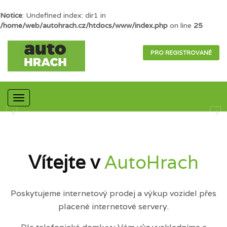
Notice
: Undefined index: dir1 in
/home/web/autohrach.cz/htdocs/www/index.php
on line
25
PRO REGISTROVANÉ
Mobilní
navigace
Vítejte v
AutoHrach
Poskytujeme internetový prodej a výkup vozidel přes
placené internetové servery.