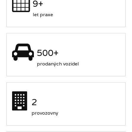
9+
let praxe
500+
prodaných vozidel
2
provozovny