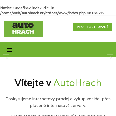
Notice
: Undefined index: dir1 in
/home/web/autohrach.cz/htdocs/www/index.php
on line
25
PRO REGISTROVANÉ
Mobilní
navigace
Vítejte v
AutoHrach
Poskytujeme internetový prodej a výkup vozidel přes
placené internetové servery.