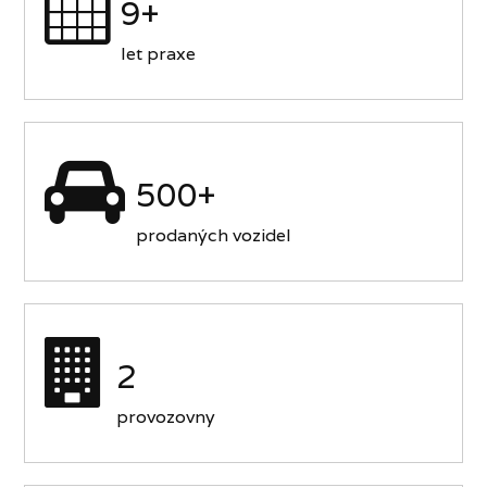
9+
let praxe
500+
prodaných vozidel
2
provozovny