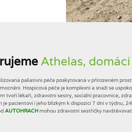
rujeme
Athelas, domácí
lizovaná paliativní péče poskytovaná v přirozeném prostř
cnění. Hospicová péče je komplexní a snaží se uspokojit 
tvoří lékaři, zdravotní sestry, sociální pracovnice, zdra
 je pacientovi i jeho blízkým k dispozici 7 dní v týdnu, 2
od
AUTOHRACH
mohou zdravotní sestřičky navštěvovat p