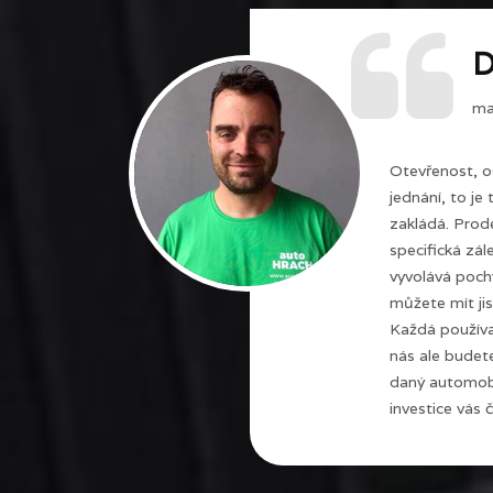
D
maj
Otevřenost, o
jednání, to je
zakládá. Prode
specifická zál
vyvolává poch
můžete mít jis
Každá používa
nás ale budet
daný automobi
investice vás č