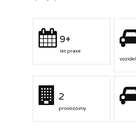
9+
let praxe
vozidel
2
provozovny