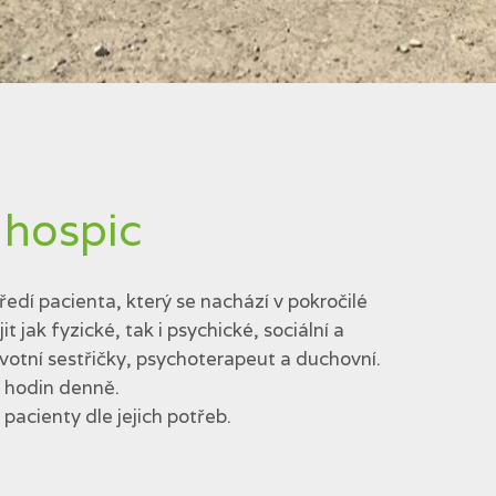
 hospic
edí pacienta, který se nachází v pokročilé
jak fyzické, tak i psychické, sociální a
votní sestřičky, psychoterapeut a duchovní.
4 hodin denně.
acienty dle jejich potřeb.