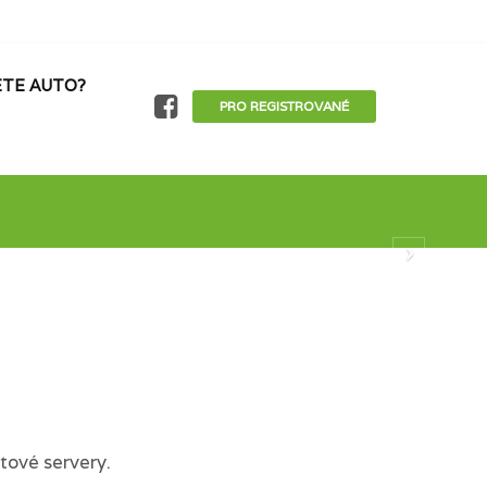
TE AUTO?
PRO REGISTROVANÉ
tové servery.