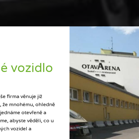
é vozidlo
e firma věnuje již
ci, že mnohému, ohledně
 jednáme otevřeně a
me, abyste věděli, co u
ých vozidel a