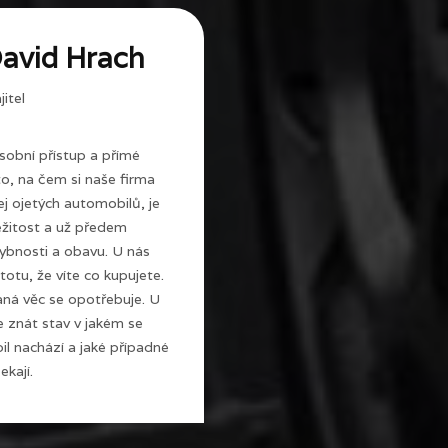
avid Hrach
itel
sobní přístup a přímé
 to, na čem si naše firma
j ojetých automobilů, je
ežitost a už předem
ybnosti a obavu. U nás
totu, že víte co kupujete.
ná věc se opotřebuje. U
e znát stav v jakém se
l nachází a jaké případné
ekají.