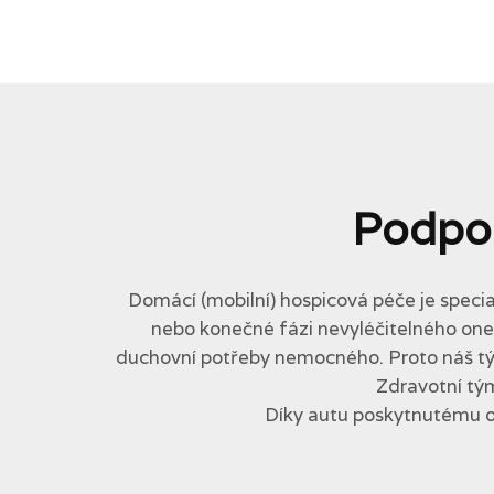
Podpo
Domácí (mobilní) hospicová péče je specia
nebo konečné fázi nevyléčitelného onemo
duchovní potřeby nemocného. Proto náš tým 
Zdravotní tým
Díky autu poskytnutému 