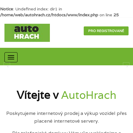
Notice
: Undefined index: dir1 in
/home/web/autohrach.cz/htdocs/www/index.php
on line
25
PRO REGISTROVANÉ
Mobilní
navigace
Vítejte v
AutoHrach
Poskytujeme internetový prodej a výkup vozidel přes
placené internetové servery.