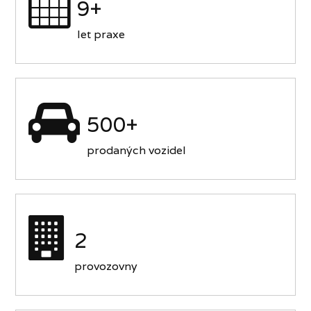
9+
let praxe
500+
prodaných vozidel
2
provozovny