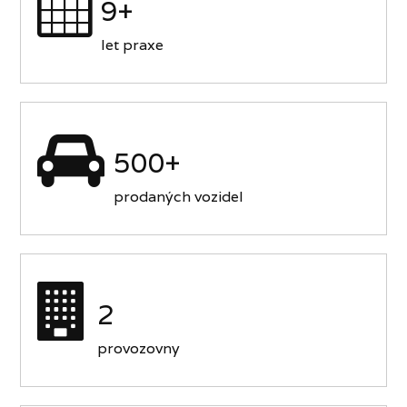
9+
let praxe
500+
prodaných vozidel
2
provozovny