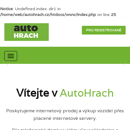
Notice
: Undefined index: dir1 in
/home/web/autohrach.cz/htdocs/www/index.php
on line
25
PRO REGISTROVANÉ
Mobilní
navigace
Vítejte v
AutoHrach
Poskytujeme internetový prodej a výkup vozidel přes
placené internetové servery.