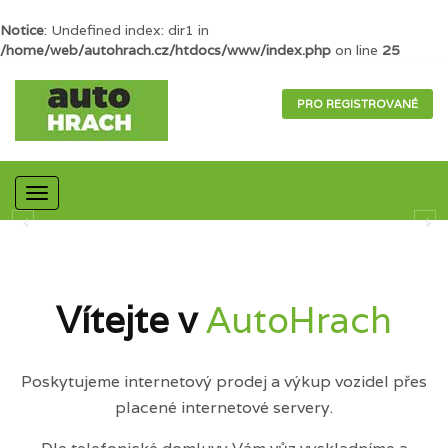
Notice
: Undefined index: dir1 in
/home/web/autohrach.cz/htdocs/www/index.php
on line
25
PRO REGISTROVANÉ
Mobilní
navigace
Vítejte v
AutoHrach
Poskytujeme internetový prodej a výkup vozidel přes
placené internetové servery.