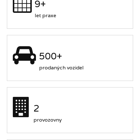
9+
let praxe
500+
prodaných vozidel
2
provozovny