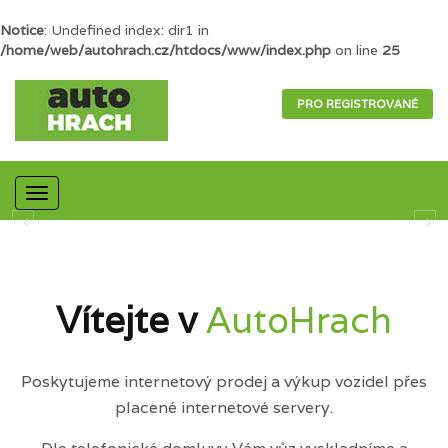
Notice
: Undefined index: dir1 in
/home/web/autohrach.cz/htdocs/www/index.php
on line
25
PRO REGISTROVANÉ
Mobilní
navigace
Vítejte v
AutoHrach
Poskytujeme internetový prodej a výkup vozidel přes
placené internetové servery.