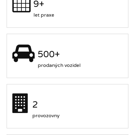
9+
let praxe
500+
prodaných vozidel
2
provozovny