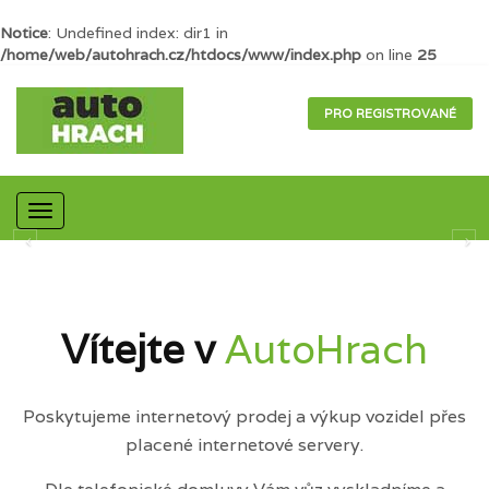
Notice
: Undefined index: dir1 in
/home/web/autohrach.cz/htdocs/www/index.php
on line
25
PRO REGISTROVANÉ
Mobilní
navigace
Vítejte v
AutoHrach
Poskytujeme internetový prodej a výkup vozidel přes
placené internetové servery.