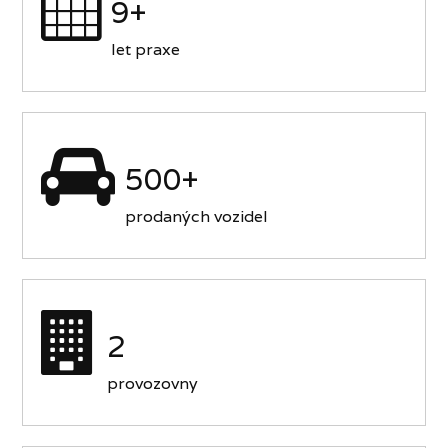
9+
let praxe
500+
prodaných vozidel
2
provozovny