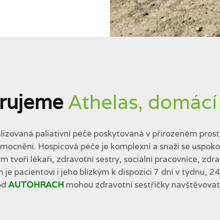
rujeme
Athelas, domácí
lizovaná paliativní péče poskytovaná v přirozeném prostř
cnění. Hospicová péče je komplexní a snaží se uspokojit 
tvoří lékaři, zdravotní sestry, sociální pracovnice, zdra
 je pacientovi i jeho blízkým k dispozici 7 dní v týdnu, 2
od
AUTOHRACH
mohou zdravotní sestřičky navštěvovat p