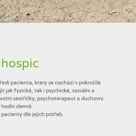
 hospic
edí pacienta, který se nachází v pokročilé
jak fyzické, tak i psychické, sociální a
votní sestřičky, psychoterapeut a duchovní.
4 hodin denně.
acienty dle jejich potřeb.