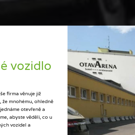
é vozidlo
e firma věnuje již
ci, že mnohému, ohledně
 jednáme otevřeně a
me, abyste věděli, co u
ých vozidel a