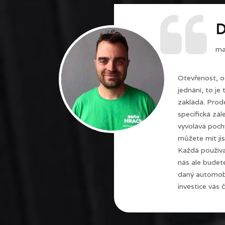
D
maj
Otevřenost, o
jednání, to je
zakládá. Prode
specifická zál
vyvolává poch
můžete mít jis
Každá používa
nás ale budet
daný automobi
investice vás č