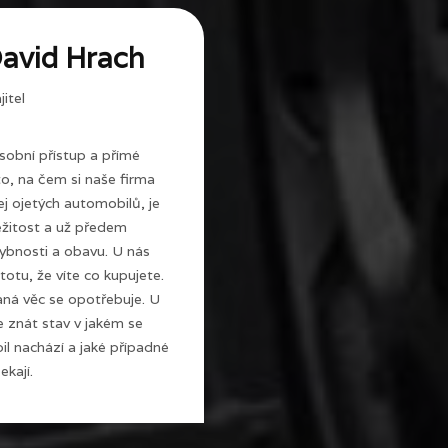
avid Hrach
itel
sobní přístup a přímé
 to, na čem si naše firma
j ojetých automobilů, je
ežitost a už předem
ybnosti a obavu. U nás
totu, že víte co kupujete.
ná věc se opotřebuje. U
e znát stav v jakém se
l nachází a jaké případné
ekají.