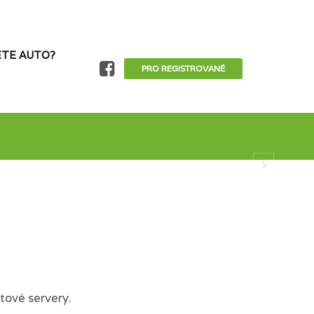
TE AUTO?
PRO REGISTROVANÉ
tové servery.