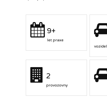
9+
let praxe
vozidel
2
provozovny