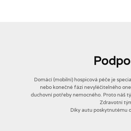
Podpo
Domácí (mobilní) hospicová péče je specia
nebo konečné fázi nevyléčitelného onemo
duchovní potřeby nemocného. Proto náš tým 
Zdravotní tým
Díky autu poskytnutému 