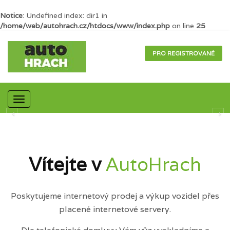
Notice
: Undefined index: dir1 in
/home/web/autohrach.cz/htdocs/www/index.php
on line
25
PRO REGISTROVANÉ
Mobilní
navigace
Vítejte v
AutoHrach
Poskytujeme internetový prodej a výkup vozidel přes
placené internetové servery.