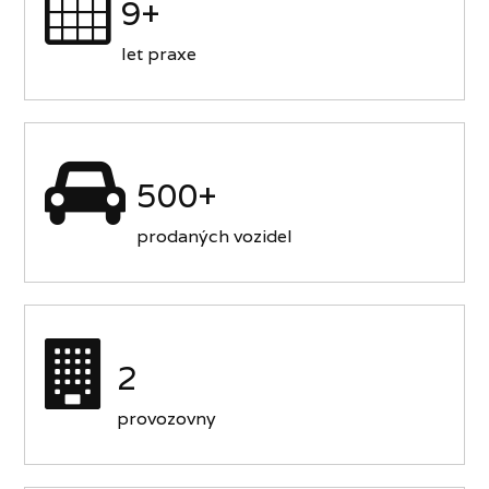
9+
let praxe
500+
prodaných vozidel
2
provozovny