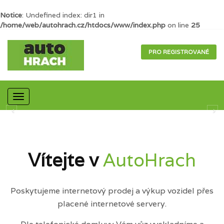
Notice
: Undefined index: dir1 in
/home/web/autohrach.cz/htdocs/www/index.php
on line
25
PRO REGISTROVANÉ
Mobilní
navigace
Vítejte v
AutoHrach
Poskytujeme internetový prodej a výkup vozidel přes
placené internetové servery.