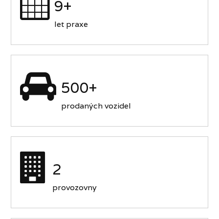
9+
let praxe
500+
prodaných vozidel
2
provozovny