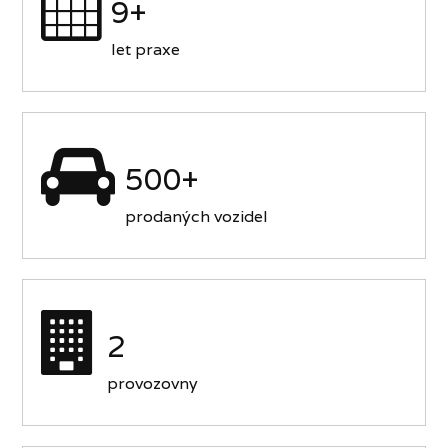
9+
let praxe
500+
prodaných vozidel
2
provozovny