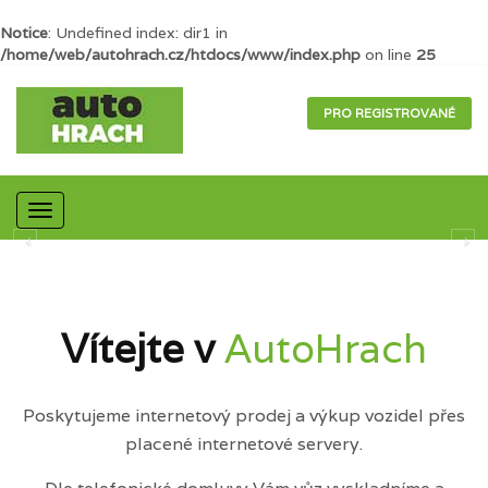
Notice
: Undefined index: dir1 in
/home/web/autohrach.cz/htdocs/www/index.php
on line
25
PRO REGISTROVANÉ
Mobilní
navigace
Vítejte v
AutoHrach
Poskytujeme internetový prodej a výkup vozidel přes
placené internetové servery.