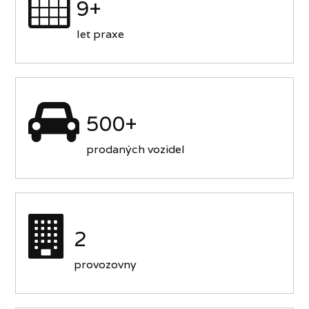
9+
let praxe
500+
prodaných vozidel
2
provozovny