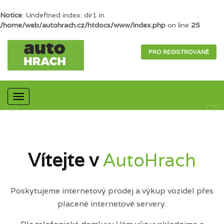
Notice
: Undefined index: dir1 in
/home/web/autohrach.cz/htdocs/www/index.php
on line
25
PRO REGISTROVANÉ
Mobilní
navigace
Vítejte v
AutoHrach
Poskytujeme internetový prodej a výkup vozidel přes
placené internetové servery.