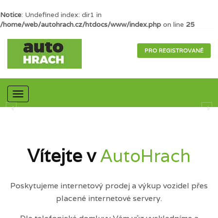
Notice
: Undefined index: dir1 in
/home/web/autohrach.cz/htdocs/www/index.php
on line
25
PRO REGISTROVANÉ
Mobilní
navigace
Vítejte v
AutoHrach
Poskytujeme internetový prodej a výkup vozidel přes
placené internetové servery.