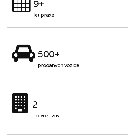
9+
let praxe
500+
prodaných vozidel
2
provozovny