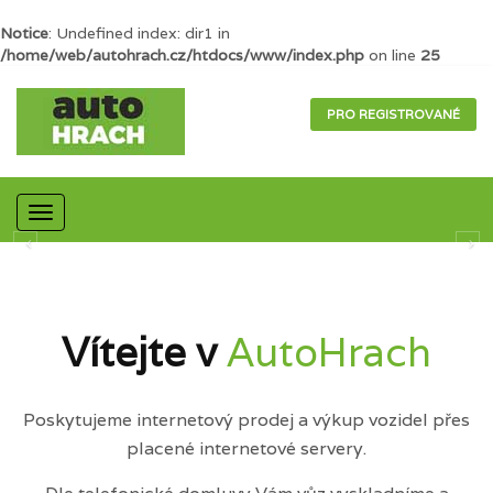
Notice
: Undefined index: dir1 in
/home/web/autohrach.cz/htdocs/www/index.php
on line
25
PRO REGISTROVANÉ
Mobilní
navigace
Vítejte v
AutoHrach
Poskytujeme internetový prodej a výkup vozidel přes
placené internetové servery.