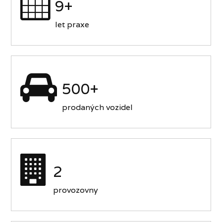
9+
let praxe
500+
prodaných vozidel
2
provozovny